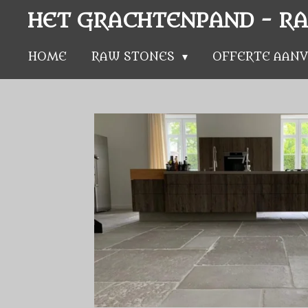
Ga
HET GRACHTENPAND - R
direct
naar
HOME
RAW STONES
OFFERTE AAN
de
hoofdinhoud