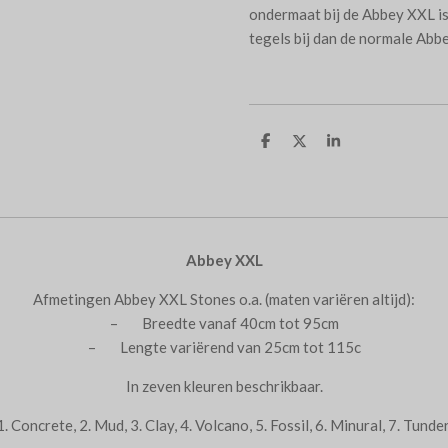
ondermaat bij de Abbey XXL i
tegels bij dan de normale Abb
D
D
S
e
e
h
l
e
a
e
l
r
n
e
Abbey XXL
Afmetingen Abbey XXL Stones o.a. (maten variëren altijd):
– Breedte vanaf 40cm tot 95cm
– Lengte variërend van 25cm tot 115c
In zeven kleuren beschrikbaar.
1. Concrete, 2. Mud, 3. Clay, 4. Volcano, 5. Fossil, 6. Minural, 7. Tunder