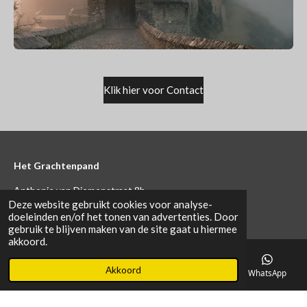
Klik hier voor Contact
Het Grachtenpand
Anthonie van Diemenstraat 8b
Deze website gebruikt cookies voor analyse-
4104 AE Culemborg
doeleinden en/of het tonen van advertenties. Door
gebruik te blijven maken van de site gaat u hiermee
Tel : 0655748123
akkoord.
Email:
info@oldstones.nl
Akkoord
E-mailadres
Telefoonnummer
Kaart
WhatsApp
Algemene voorwaarden Raw Stones