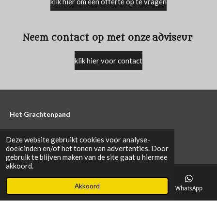
klik hier om een offerte op te vragen
Neem contact op met onze
adviseur
klik hier voor contact
Het Grachtenpand
Anthonie van Diemenstraat 8b
Deze website gebruikt cookies voor analyse-
doeleinden en/of het tonen van advertenties. Door
4104 AE Culemborg
gebruik te blijven maken van de site gaat u hiermee
akkoord.
Tel : 0655748123
Email:
info@oldstones.nl
Akkoord
E-mailadres
Telefoonnummer
Kaart
WhatsApp
Algemene voorwaarden Raw Stones